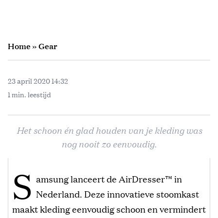
Home
»
Gear
23 april 2020 14:32
1 min. leestijd
Het schoon én glad houden van je kleding was
nog nooit zo eenvoudig.
S
amsung lanceert de AirDresser™ in
Nederland. Deze innovatieve stoomkast
maakt kleding eenvoudig schoon en vermindert