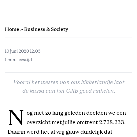
Home
»
Business & Society
10 juni 2020 12:03
1 min. leestijd
Vooral het westen van ons kikkerlandje laat
de kassa van het CJIB goed rinkelen.
N
og niet zo lang geleden deelden we een
overzicht met jullie omtrent 2.728.233.
Daarin werd het al vrij gauw duidelijk dat