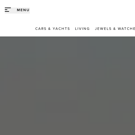
Direct naar content
MENU
CARS & YACHTS
LIVING
JEWELS & WATCH