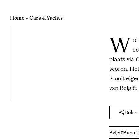
Home
»
Cars & Yachts
W
ie
ro
plaats via
G
scoren. Het
is ooit eig
van België.
Delen
België
Bugatt