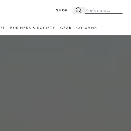
SHOP
Zoeken
Zoek naar:
VEL
BUSINESS & SOCIETY
GEAR
COLUMNS