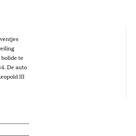
eventjes
eiling
 bolide te
34. De auto
eopold III