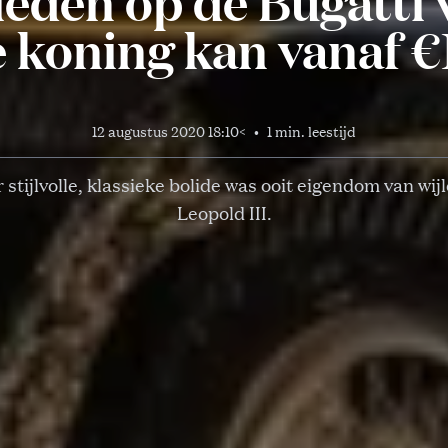
eden op de Bugatti 
 koning kan vanaf €
12 augustus 2020 18:10
<
•
1 min. leestijd
 stijlvolle, klassieke bolide was ooit eigendom van wij
Leopold III.