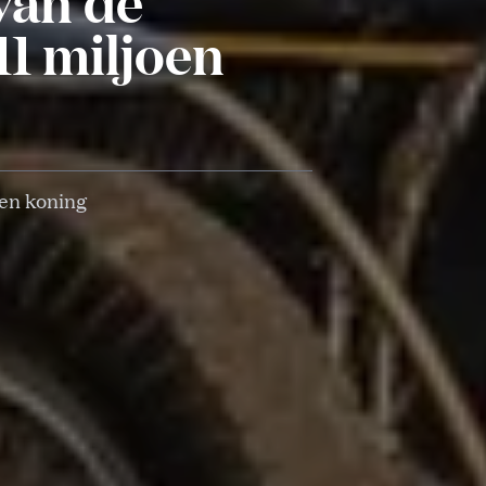
van de
11 miljoen
len koning