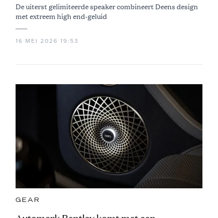
De uiterst gelimiteerde speaker combineert Deens design
met extreem high end-geluid
16 MEI 2026 19:53
GEAR