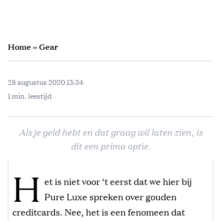
Home
»
Gear
28 augustus 2020 13:34
1 min. leestijd
Als je geld hebt en dat graag wil laten zien, is
dit een prima optie.
H
et is niet voor ‘t eerst dat we hier bij
Pure Luxe spreken over gouden
creditcards. Nee, het is een fenomeen dat