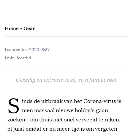
Home
»
Gear
1 september 2020 18:57
1 min. leestijd
Gezellig én extreem luxe, zo'n familiespel.
S
inds de uitbraak van het Corona-virus is
men massaal nieuwe hobby’s gaan
zoeken – om thuis niet snel verveeld te raken,
of juist omdat er nu meer tijd is om vergeten