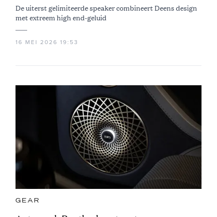
De uiterst gelimiteerde speaker combineert Deens design
met extreem high end-geluid
16 MEI 2026 19:53
GEAR