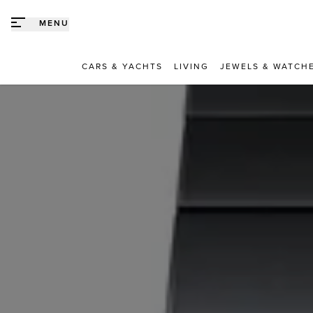
Direct naar content
MENU
CARS & YACHTS
LIVING
JEWELS & WATCH