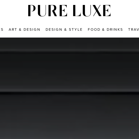
ES
ART & DESIGN
DESIGN & STYLE
FOOD & DRINKS
TRA