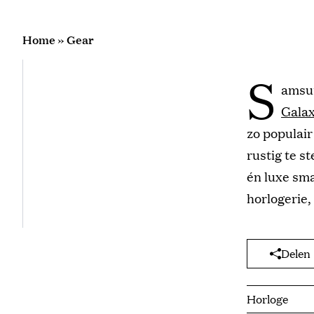
Home
»
Gear
S
amsun
Gala
zo populai
rustig te s
én luxe sm
horlogerie,
Delen
Horloge