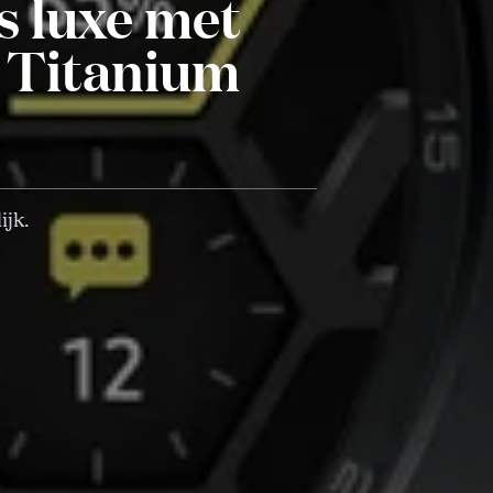
 luxe met
 Titanium
ijk.