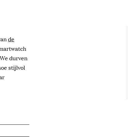
van
de
 smartwatch
. We durven
e stijlvol
ar