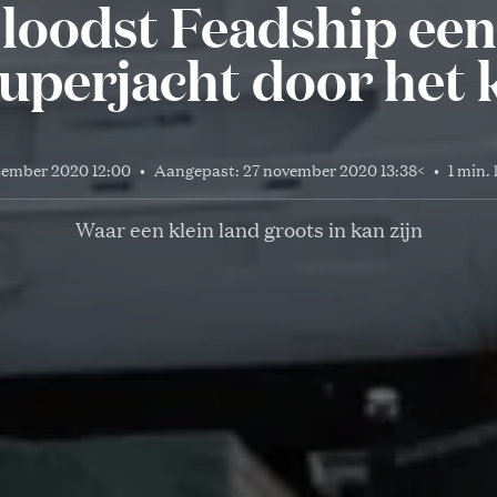
 loodst Feadship een
superjacht door het 
tember 2020 12:00
•
Aangepast:
27 november 2020 13:38
<
•
1 min. 
Waar een klein land groots in kan zijn