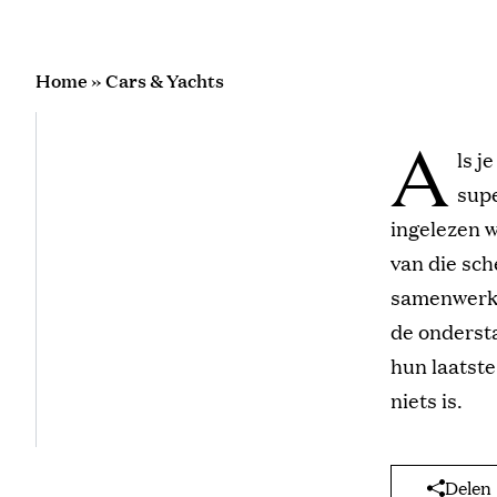
Home
»
Cars & Yachts
A
ls j
supe
ingelezen 
van die sc
samenwerki
de ondersta
hun laatste
niets is.
Delen