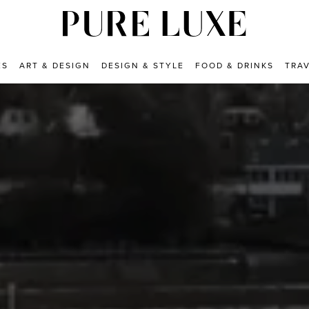
ES
ART & DESIGN
DESIGN & STYLE
FOOD & DRINKS
TRA