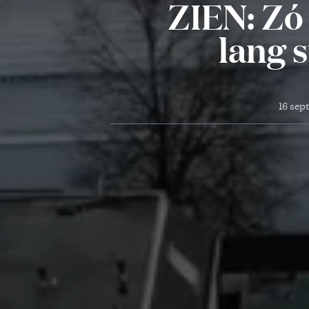
ZIEN: Zó
lang 
16 sep