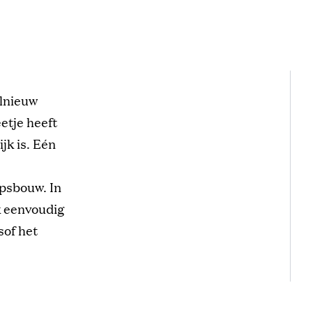
elnieuw
eetje heeft
jk is. Eén
psbouw. In
k eenvoudig
sof het