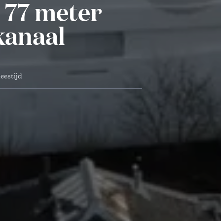
 77 meter
kanaal
leestijd