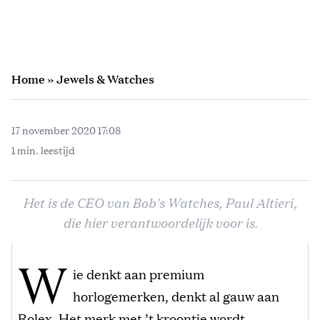
Home
»
Jewels & Watches
17 november 2020 17:08
1 min. leestijd
Het is de CEO van Bob's Watches, Paul Altieri,
die hier verantwoordelijk voor is.
W
ie denkt aan premium
horlogemerken, denkt al gauw aan
Rolex. Het merk met ’t kroontje wordt