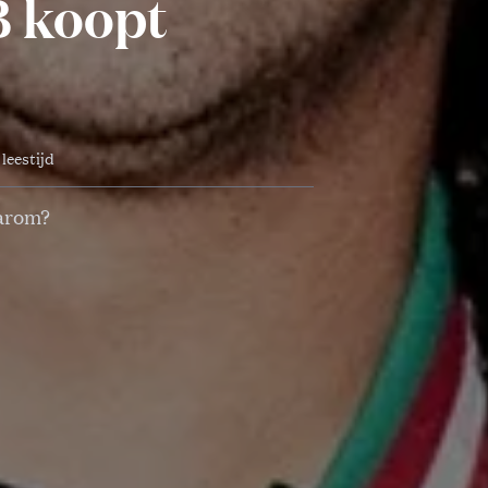
B koopt
 leestijd
aarom?