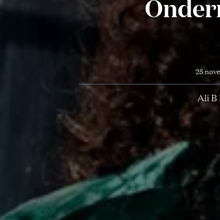
Ondern
25 nov
Ali B