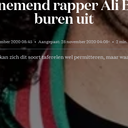
emend rapper Ali 
buren uit
ember 2020 08:45
•
Aangepast:
28 november 2020 04:08
<
•
2 min.
 kan zich dit soort taferelen wel permitteren, maar w