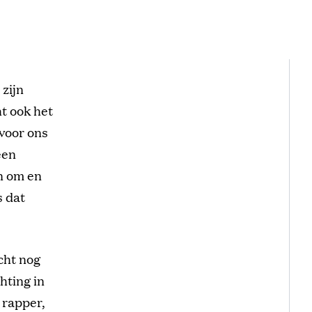
zijn
ht ook het
 voor ons
een
n om en
s dat
cht nog
hting in
 rapper,