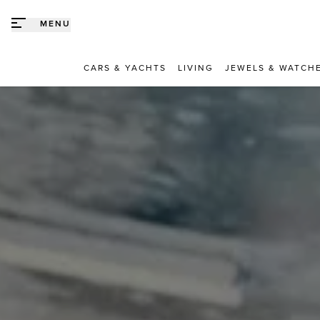
Direct naar content
MENU
CARS & YACHTS
LIVING
JEWELS & WATCH