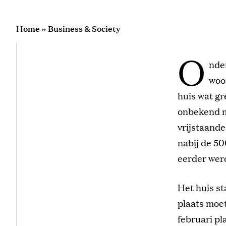
Home
»
Business & Society
O
nde
woo
huis wat gr
onbekend m
vrijstaand
nabij de 50
eerder werd
Het huis st
plaats moet
februari pl