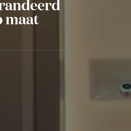
arandeerd
op maat