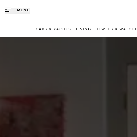
Direct naar content
MENU
CARS & YACHTS
LIVING
JEWELS & WATCH