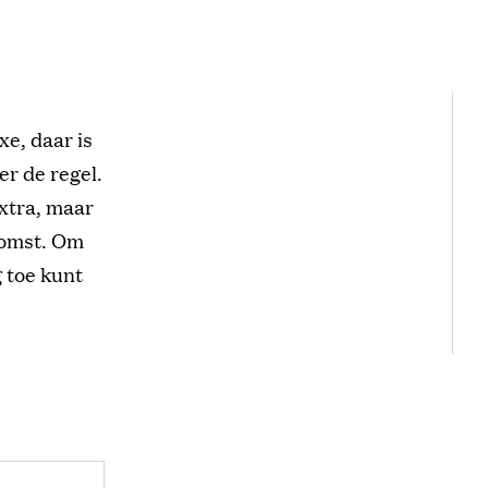
xe, daar is
r de regel.
extra, maar
komst. Om
g toe kunt