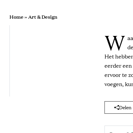
Home
»
Art & Design
W
aa
de
Het hebben 
eerder een
ervoor te z
voegen, kun
Delen