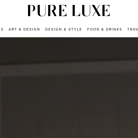
ES
ART & DESIGN
DESIGN & STYLE
FOOD & DRINKS
TRA