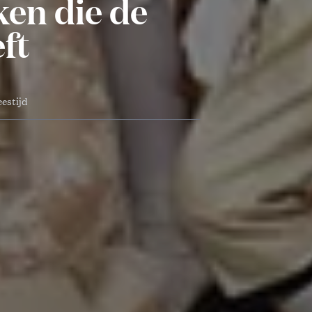
ken die de
ft
eestijd