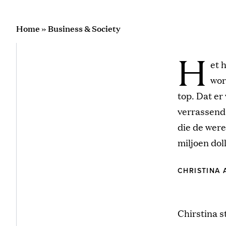
Home
»
Business & Society
H
et 
wor
top. Dat er
verrassend
die de were
miljoen doll
CHRISTINA 
Chirstina s