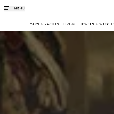
Direct naar content
MENU
CARS & YACHTS
LIVING
JEWELS & WATCH