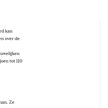
erd kan
en over de
huwelijken
joen tot 110
man. Ze