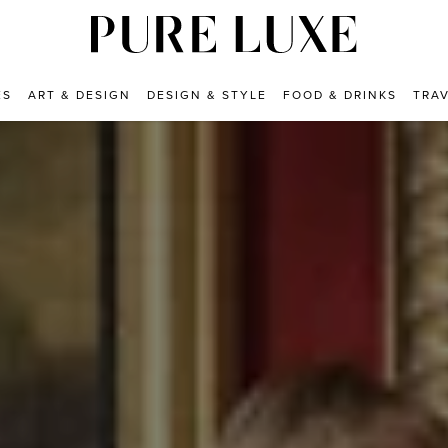
ES
ART & DESIGN
DESIGN & STYLE
FOOD & DRINKS
TRA