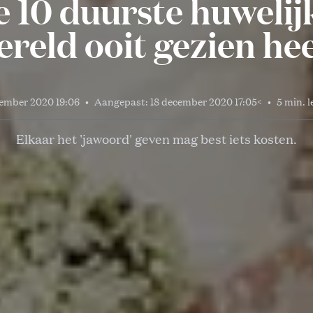
de 10 duurste huwelij
ereld ooit gezien hee
cember 2020 19:06
•
Aangepast:
18 december 2020 17:05
<
•
5 min. l
Elkaar het 'jawoord' geven mag best iets kosten.