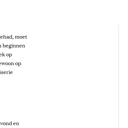
 gehad, moet
en beginnen
ek op
Gewoon op
iserie
avond en