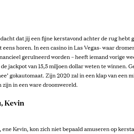
e dacht dat jij een fijne kerstavond achter de rug hebt
it eens horen. In een casino in Las Vegas- waar drom
inancieel geruïneerd worden – heeft iemand vorige we
de jackpot van 15,5 miljoen dollar weten te winnen. 
ee’ gokautomaat. Zijn 2020 zal in een klap van een m
 zijn in een ware droomwereld.
, Kevin
, ene Kevin, kon zich niet bepaald amuseren op kerst