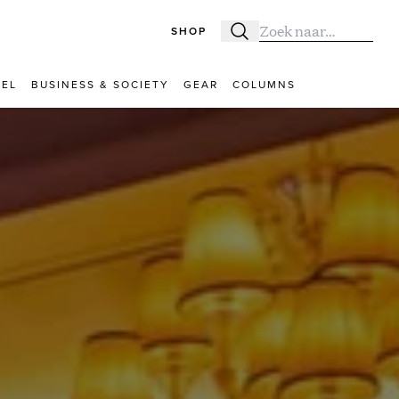
SHOP
Zoeken
Zoek naar:
VEL
BUSINESS & SOCIETY
GEAR
COLUMNS