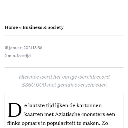
Home
»
Business & Society
19 januari 2021 13:55
2 min. leestijd
Hiermee werd het vorige wereldrecord
$360.000 met gemak overschreden
D
e laatste tijd lijken de kartonnen
kaarten met Aziatische-monsters een
flinke opmars in populariteit te maken. Zo