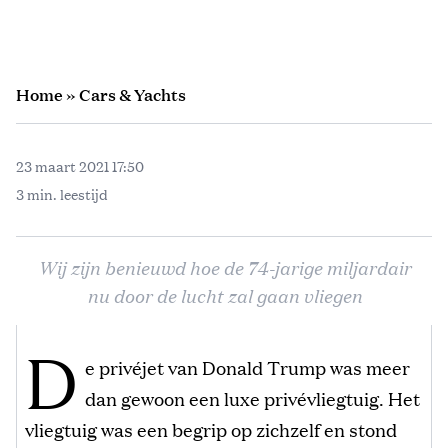
Home
»
Cars & Yachts
23 maart 2021 17:50
3 min. leestijd
Wij zijn benieuwd hoe de 74-jarige miljardair
nu door de lucht zal gaan vliegen
D
e privéjet van Donald Trump was meer
dan gewoon een luxe privévliegtuig. Het
vliegtuig was een begrip op zichzelf en stond