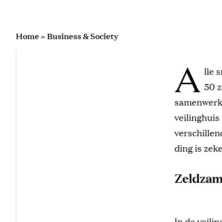
Home
»
Business & Society
A
lle 
50 z
samenwerkin
veilinghui
verschillen
ding is zeke
Zeldzam
In de veili