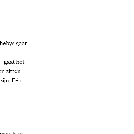
thebys gaat
– gaat het
n zitten
zijn. Eén
paar is of