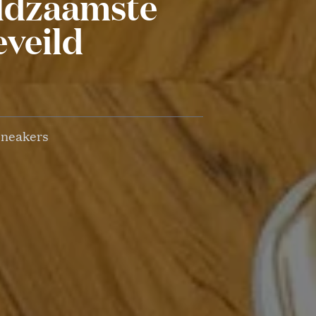
eldzaamste
veild
 sneakers