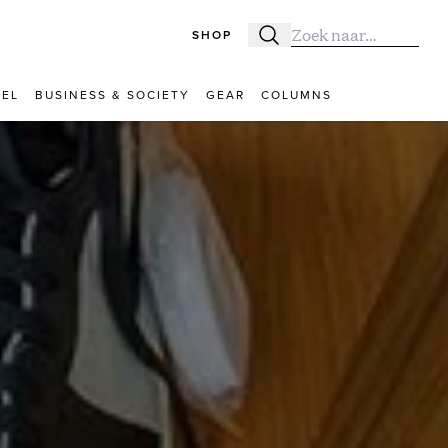
SHOP
Zoeken
Zoek naar:
VEL
BUSINESS & SOCIETY
GEAR
COLUMNS