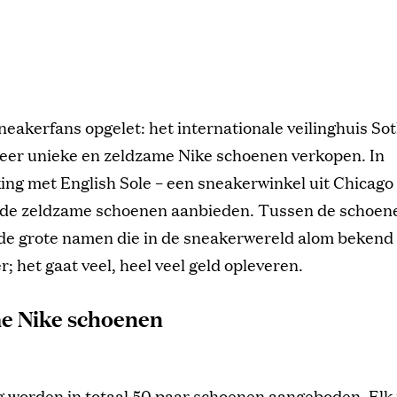
sneakerfans opgelet: het internationale veilinghuis So
eer unieke en zeldzame Nike schoenen verkopen. In
g met English Sole – een sneakerwinkel uit Chicago 
s de zeldzame schoenen aanbieden. Tussen de schoene
de grote namen die in de sneakerwereld alom bekend 
r; het gaat veel, heel veel geld opleveren.
e Nike schoenen
ng worden in totaal 50 paar schoenen aangeboden. Elk 