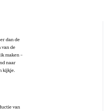
eer dan de
n van de
ruik maken –
end naar
 kijkje.
ductie van