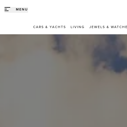
Direct naar content
MENU
CARS & YACHTS
LIVING
JEWELS & WATCH