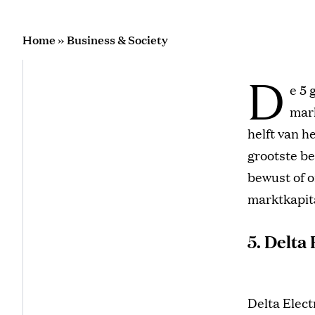
Home
»
Business & Society
D
e 5 
mark
helft van h
grootste be
bewust of o
marktkapita
5. Delta 
Delta Elect