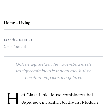
Home
»
Living
13 april 2021 19:50
2 min. leestijd
Ook de wijnkelder, het zwembad en de
intrigerende locatie mogen niet buiten
beschouwing worden gelaten
H
et Glass Link House combineert het
Japanse en Pacific Northwest Modern