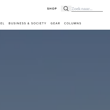
SHOP
Zoeken
Zoek naar:
VEL
BUSINESS & SOCIETY
GEAR
COLUMNS