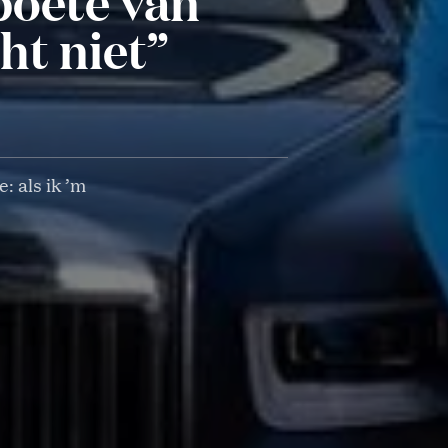
 boete van
ht niet”
: als ik ’m