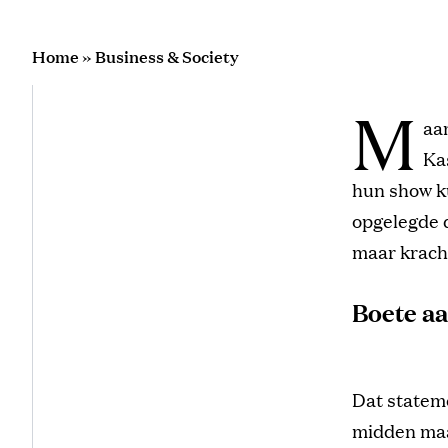
Home
»
Business & Society
M
aan
Ka
hun show ku
opgelegde d
maar kracht
Boete aa
Dat stateme
midden maa