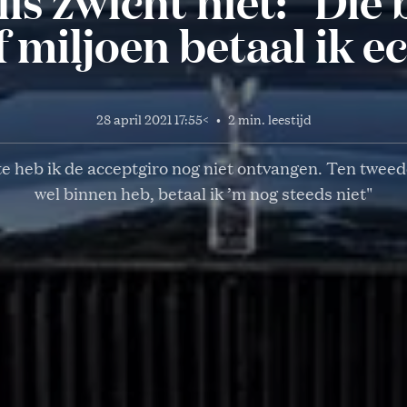
lis zwicht niet: “Die
f miljoen betaal ik ec
28 april 2021 17:55
<
•
2 min. leestijd
e heb ik de acceptgiro nog niet ontvangen. Ten tweede
wel binnen heb, betaal ik ’m nog steeds niet"