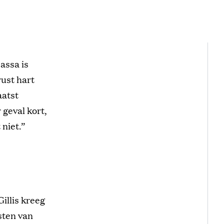
assa is
rust hart
aatst
 geval kort,
 niet.”
Gillis kreeg
sten van