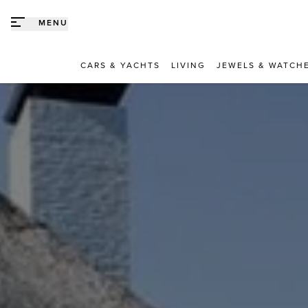
Direct naar content
MENU
CARS & YACHTS
LIVING
JEWELS & WATCH