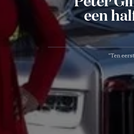
Peter Gil
een hal
"Ten eerst