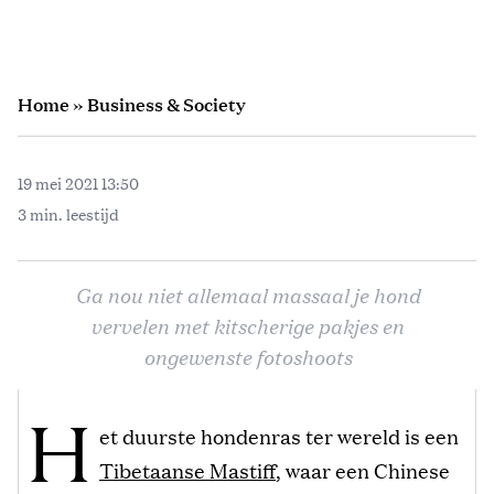
Home
»
Business & Society
19 mei 2021 13:50
3 min. leestijd
Ga nou niet allemaal massaal je hond
vervelen met kitscherige pakjes en
ongewenste fotoshoots
H
et duurste hondenras ter wereld is een
Tibetaanse Mastiff
, waar een Chinese