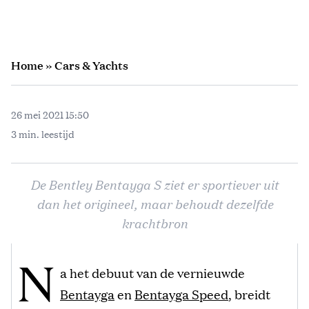
Home
»
Cars & Yachts
26 mei 2021 15:50
3 min. leestijd
De Bentley Bentayga S ziet er sportiever uit
dan het origineel, maar behoudt dezelfde
krachtbron
N
a het debuut van de vernieuwde
Bentayga
en
Bentayga Speed
, breidt