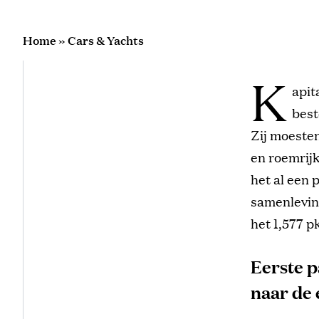
Home
»
Cars & Yachts
K
apit
best
Zij moeste
en roemrijk
het al een 
samenleving
het 1,577 p
Eerste p
naar de 