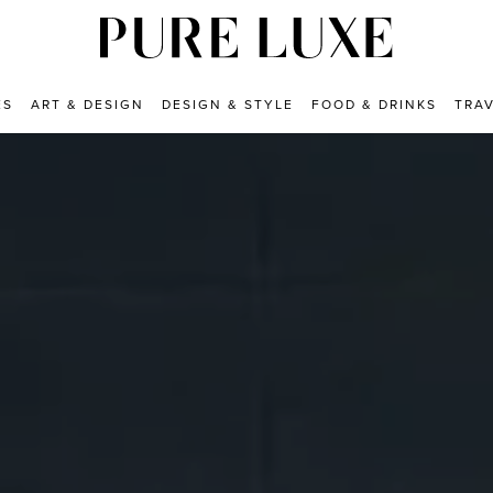
ES
ART & DESIGN
DESIGN & STYLE
FOOD & DRINKS
TRA