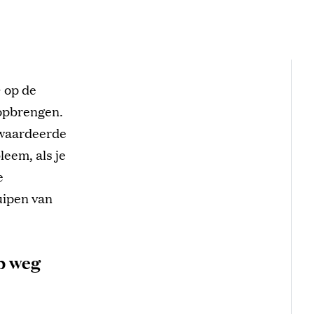
 op de
 opbrengen.
ewaardeerde
leem, als je
e
uipen van
op weg