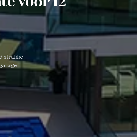
te voor 12
d strakke
 garage