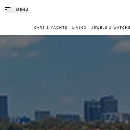
Direct naar content
MENU
CARS & YACHTS
LIVING
JEWELS & WATCH