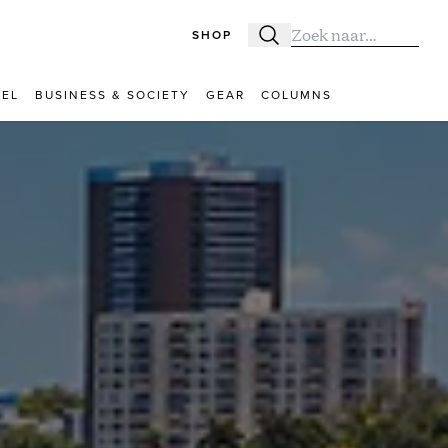
SHOP
Zoeken
Zoek naar:
VEL
BUSINESS & SOCIETY
GEAR
COLUMNS