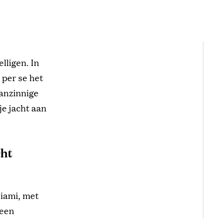
lligen. In
 per se het
aanzinnige
je jacht aan
cht
Miami, met
 een