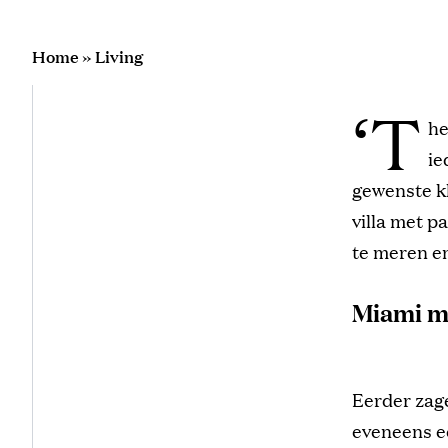
Home
»
Living
‘T
he
ie
gewenste kl
villa met p
te meren en
Miami ma
Eerder zag
eveneens ee