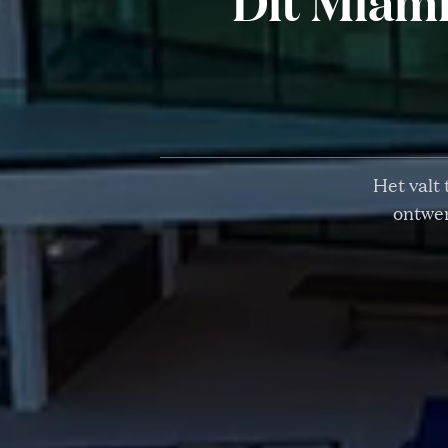
Dit Miami
Het valt
ontwer