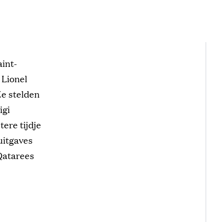
aint-
 Lionel
Ze stelden
igi
ere tijdje
uitgaves
 Qatarees