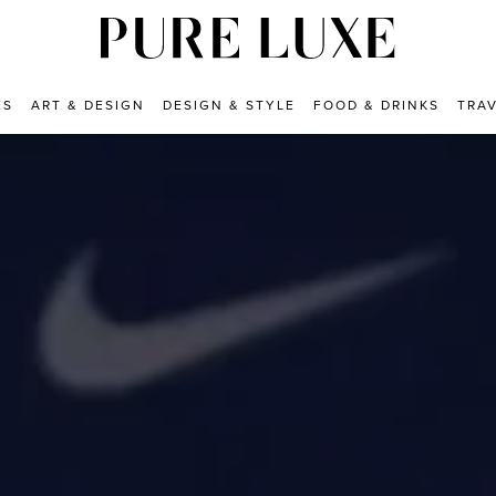
ES
ART & DESIGN
DESIGN & STYLE
FOOD & DRINKS
TRA