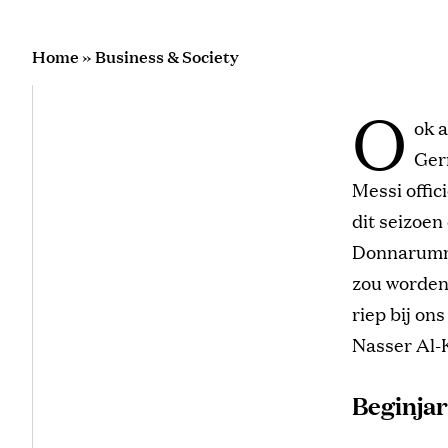
Home
»
Business & Society
O
ok a
Germ
Messi offic
dit seizoen
Donnarumma 
zou worden
riep bij on
Nasser Al-K
Beginjar