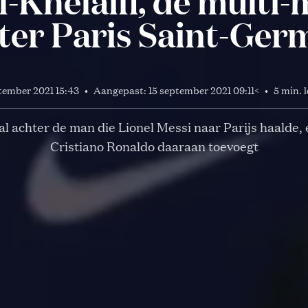
-Khelaïfi, de multi-
ter Paris Saint-Ger
tember 2021 15:43
•
Aangepast:
15 september 2021 09:11
<
•
5 min. l
l achter de man die Lionel Messi naar Parijs haalde, 
Cristiano Ronaldo daaraan toevoegt