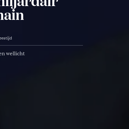
miljardair
main
eestijd
en wellicht