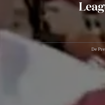
Leag
De Pre