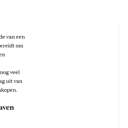
de van een
bereidt om
 en
nog veel
g uit van
nkopen.
gaven