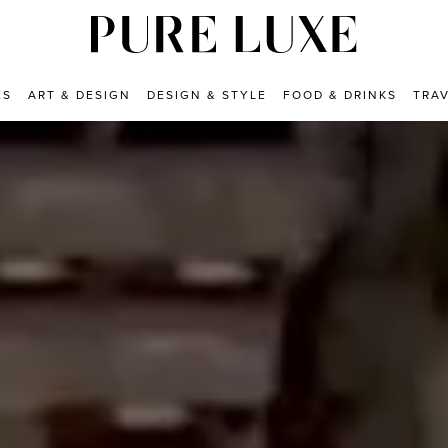
ES
ART & DESIGN
DESIGN & STYLE
FOOD & DRINKS
TRA