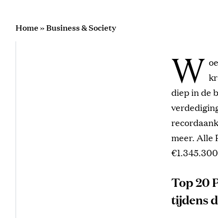
Home
»
Business & Society
W
oe
kr
diep in de 
verdedigin
recordaank
meer. Alle
€1.345.300
Top 20 P
tijdens 