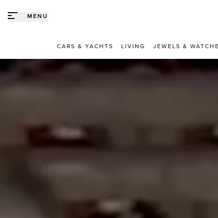
Direct naar content
MENU
CARS & YACHTS
LIVING
JEWELS & WATCH