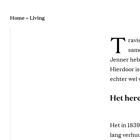
Home
»
Living
T
ravi
same
Jenner heb
Hierdoor is
echter wel 
Het here
Het in 1839
lang verhu