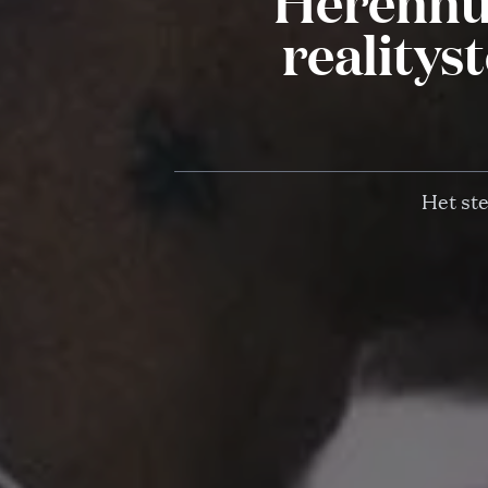
Herenhui
realitys
Het st