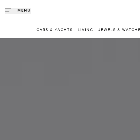
Direct naar content
MENU
CARS & YACHTS
LIVING
JEWELS & WATCH