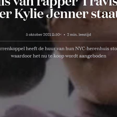
s van rapper Travis
ter Kylie Jenner staa
5 oktober 2021 11:50
<
•
2 min. leestijd
errenkoppel heeft de huur van hun NYC-herenhuis sto
waardoor het nu te koop wordt aangeboden