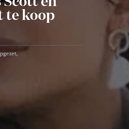
 Scott en
t te koop
pgezet,