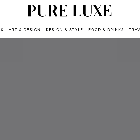
ES
ART & DESIGN
DESIGN & STYLE
FOOD & DRINKS
TRA