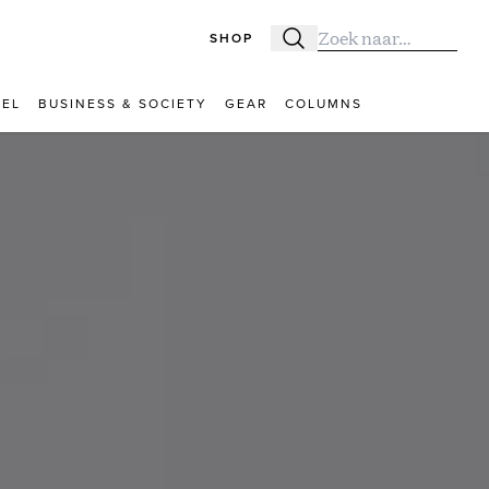
SHOP
Zoeken
Zoek naar:
VEL
BUSINESS & SOCIETY
GEAR
COLUMNS