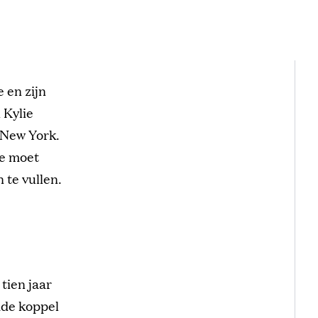
 en zijn
 Kylie
 New York.
Je moet
 te vullen.
tien jaar
mde koppel