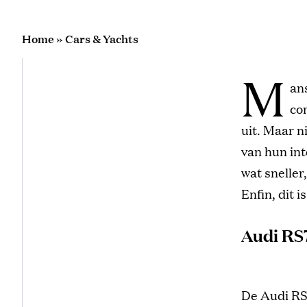
Home
»
Cars & Yachts
M
an
co
uit. Maar n
van hun int
wat sneller
Enfin, dit i
Audi RS
De Audi RS