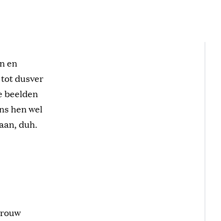
en en
 tot dusver
te beelden
ens hen wel
taan, duh.
trouw