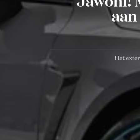
Jawohl! 
aan
Het exteri