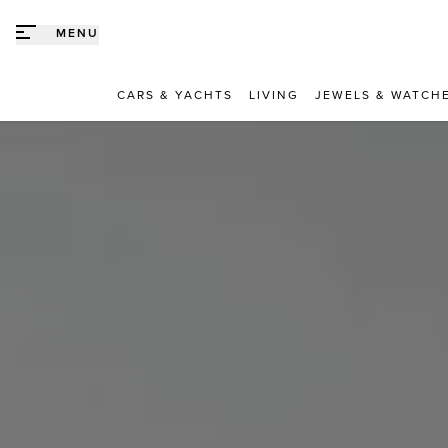
Direct naar content
MENU
CARS & YACHTS
LIVING
JEWELS & WATCH