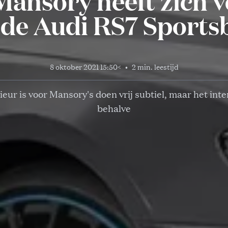
Mansory heeft zich 
 de Audi RS7 Sports
8 oktober 2021 15:50
<
•
2 min. leestijd
eur is voor Mansory's doen vrij subtiel, maar het inte
behalve