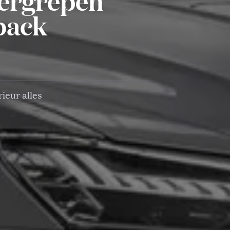
vergrepen
back
rieur alles