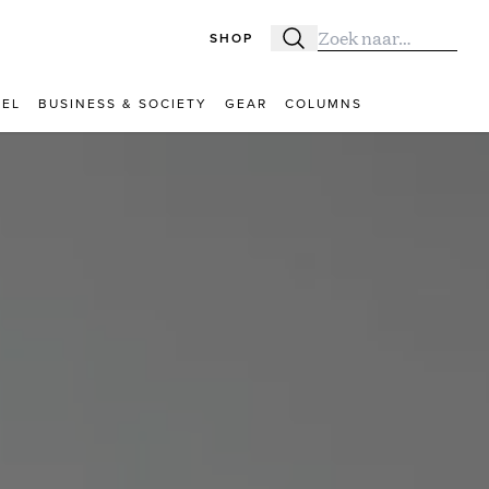
SHOP
Zoeken
Zoek naar:
VEL
BUSINESS & SOCIETY
GEAR
COLUMNS