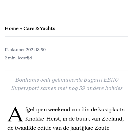
Home
»
Cars & Yachts
12 oktober 2021 13:50
2 min. leestijd
Bonhams veilt gelimiteerde Bugatti EB110
Supersport samen met nog 59 andere bolides
A
fgelopen weekend vond in de kustplaats
Knokke-Heist, in de buurt van Zeeland,
de twaalfde editie van de jaarlijkse Zoute