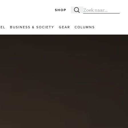
SHOP
Zoeken
Zoek naar:
VEL
BUSINESS & SOCIETY
GEAR
COLUMNS