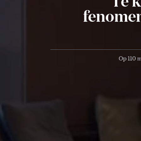
Te k
fenomen
Op 110 m