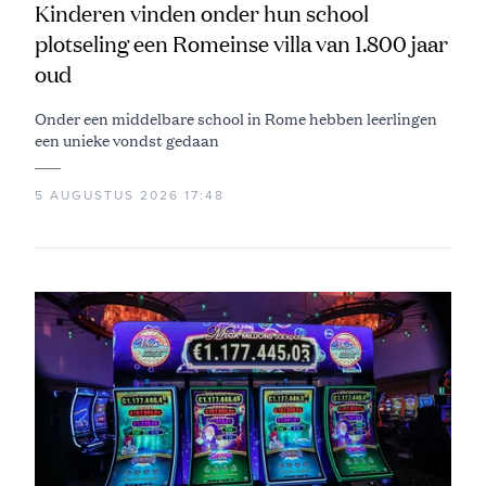
Kinderen vinden onder hun school
plotseling een Romeinse villa van 1.800 jaar
oud
Onder een middelbare school in Rome hebben leerlingen
een unieke vondst gedaan
5 AUGUSTUS 2026 17:48