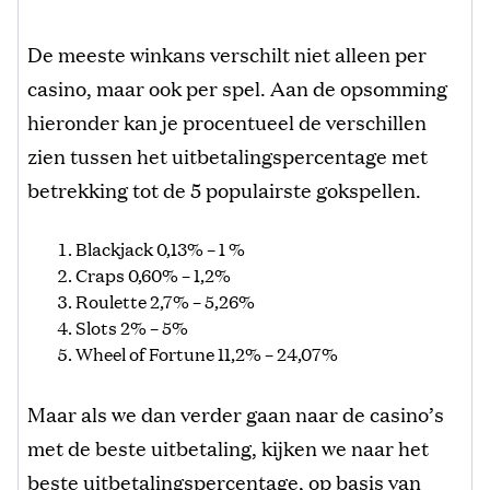
De meeste winkans verschilt niet alleen per
casino, maar ook per spel. Aan de opsomming
hieronder kan je procentueel de verschillen
zien tussen het uitbetalingspercentage met
betrekking tot de 5 populairste gokspellen.
Blackjack 0,13% – 1 %
Craps 0,60% – 1,2%
Roulette 2,7% – 5,26%
Slots 2% – 5%
Wheel of Fortune 11,2% – 24,07%
Maar als we dan verder gaan naar de casino’s
met de beste uitbetaling, kijken we naar het
beste uitbetalingspercentage, op basis van