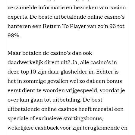
verzamelde informatie en bezoeken van casino
experts. De beste uitbetalende online casino’s
hanteren een Return To Player van zo’n 93 tot
98%.
Maar betalen de casino’s dan ook
daadwerkelijk direct uit? Ja, alle casino’s in
deze top 10 zijn daar glashelder in. Echter is
het in sommige gevallen wel zo dat een bonus
eerst dient te woorden vrijgespeeld, voordat je
over kan gaan tot uitbetaling. De best
uitbetalende online casinos heeft meestal een
speciale of exclusieve stortingsbonus,
wekelijkse cashback voor zijn terugkomende en