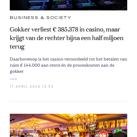
BUSINESS & SOCIETY
Gokker verliest € 385.378 in casino, maar
krijgt van de rechter bijna een half miljoen
terug
Daarbovenop is het casino veroordeeld tot het betalen van
ruim € 144.000 aan rente én de proceskosten aan de
gokker
17 APRIL 2025 13:53