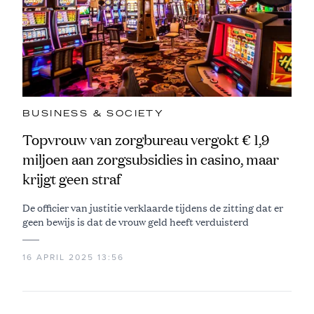
BUSINESS & SOCIETY
Topvrouw van zorgbureau vergokt € 1,9
miljoen aan zorgsubsidies in casino, maar
krijgt geen straf
De officier van justitie verklaarde tijdens de zitting dat er
geen bewijs is dat de vrouw geld heeft verduisterd
16 APRIL 2025 13:56