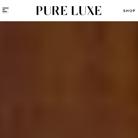
Direct naar content
SHOP