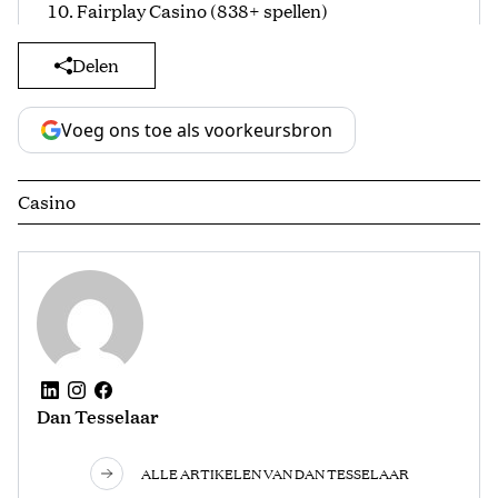
Fairplay Casino (838+ spellen)
Delen
Voeg ons toe als voorkeursbron
Casino
Dan Tesselaar
ALLE ARTIKELEN VAN DAN TESSELAAR