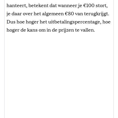
hanteert, betekent dat wanneer je €100 stort,
je daar over het algemeen €80 van terugkrijgt.
Dus hoe hoger het uitbetalingspercentage, hoe
hoger de kans om in de prijzen te vallen.