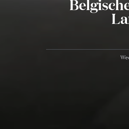
Belgisch
La
Wee