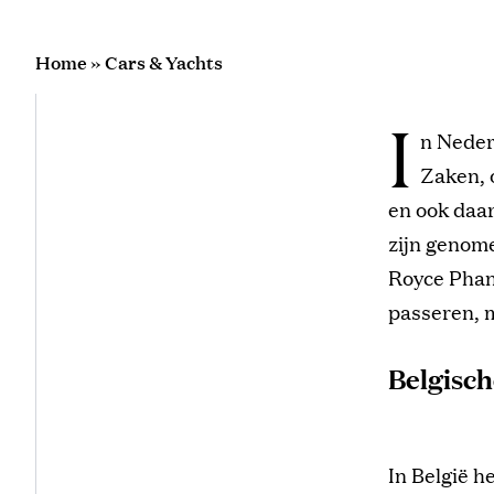
Home
»
Cars & Yachts
I
n Neder
Zaken, 
en ook daar
zijn genome
Royce Phan
passeren, m
Belgisch
In België h