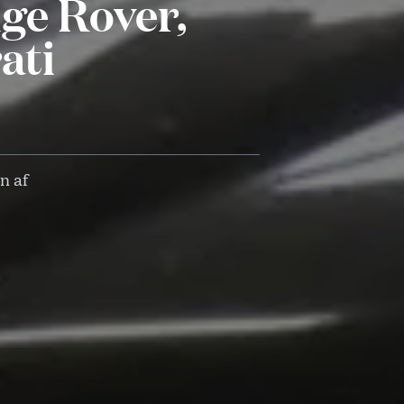
ge Rover,
ati
n af