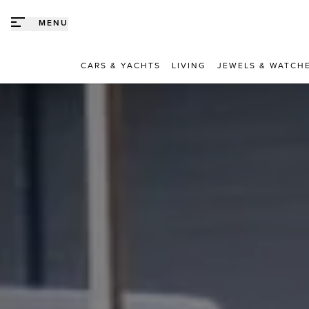
Direct naar content
MENU
CARS & YACHTS
LIVING
JEWELS & WATCH