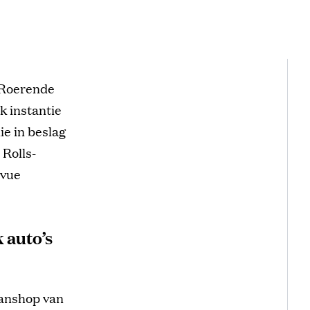
 Roerende
k instantie
ie in beslag
 Rolls-
evue
 auto’s
fanshop van