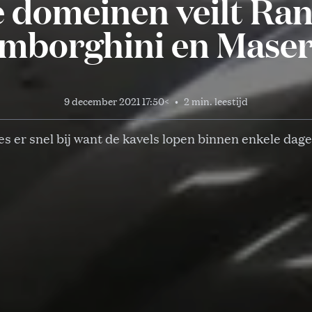
e domeinen veilt Ran
mborghini en Maser
9 december 2021 17:50
<
•
2 min. leestijd
s er snel bij want de kavels lopen binnen enkele dage