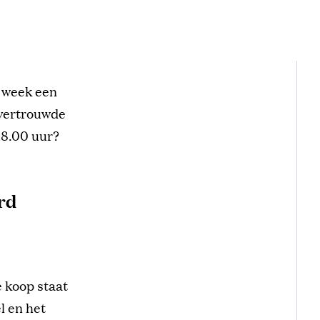
 week een
e vertrouwde
18.00 uur?
rd
e koop staat
l en het