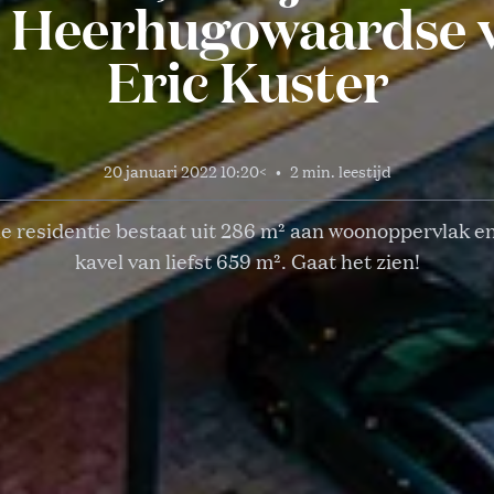
e Heerhugowaardse v
Eric Kuster
20 januari 2022 10:20
<
•
2 min. leestijd
 residentie bestaat uit 286 m² aan woonoppervlak en 
kavel van liefst 659 m². Gaat het zien!