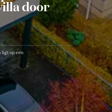
illa door
ligt op een