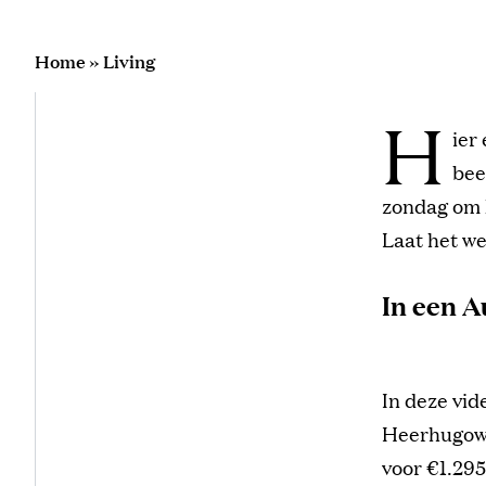
Home
»
Living
H
ier
bee
zondag om 1
Laat het w
In een 
In deze vid
Heerhugowaa
voor €1.295.