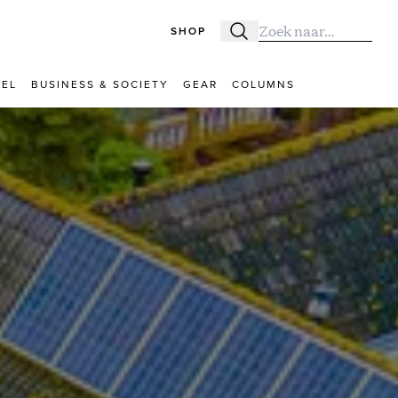
SHOP
Zoeken
Zoek naar:
VEL
BUSINESS & SOCIETY
GEAR
COLUMNS