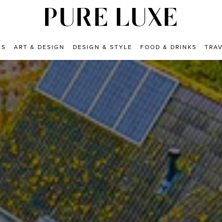
ES
ART & DESIGN
DESIGN & STYLE
FOOD & DRINKS
TRA