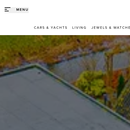
Direct naar content
MENU
CARS & YACHTS
LIVING
JEWELS & WATCH