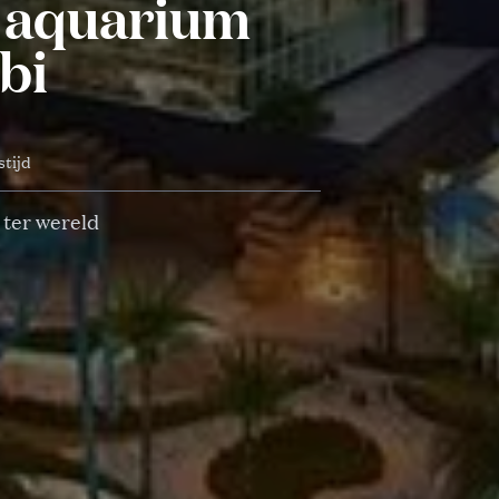
e aquarium
bi
stijd
 ter wereld