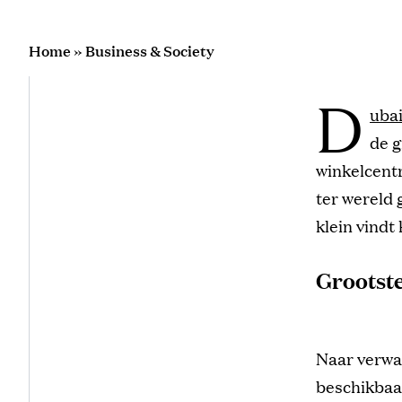
Home
»
Business & Society
D
uba
de 
winkelcentr
ter wereld 
klein vindt
Grootst
Naar verwac
beschikbaar