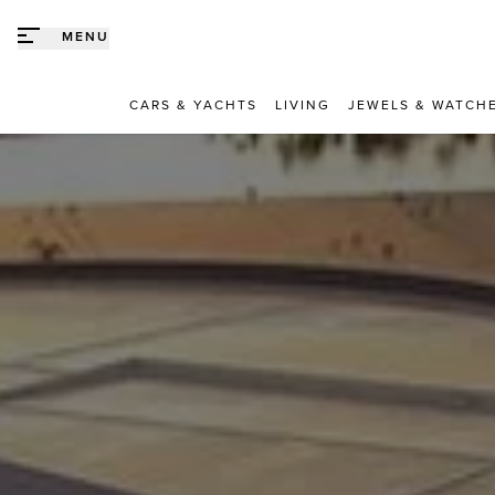
Direct naar content
MENU
CARS & YACHTS
LIVING
JEWELS & WATCH