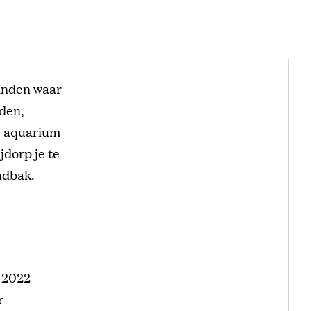
anden waar
den,
e aquarium
jdorp je te
andbak.
n 2022
r