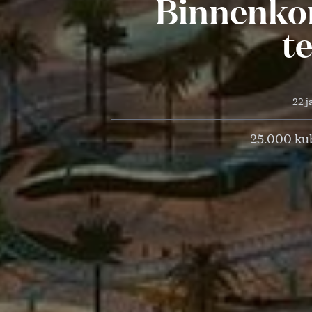
Binnenkor
t
22 j
25.000 kub