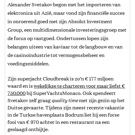
Alexander Svetakov begon met het importeren van
elektronica uit Azië, maar vond zijn financiële succes
in onroerend goed met zijn Absolut Investment
Group, een
multidimensionale investeringsgroep met
de focus op vastgoed. Ondertussen lopen zijn
belangen uiteen van kaviaar tot de langbouw en van
de casinoindustrie tot vermogensbeheer en
voedingsmiddelen.
Zijn superjacht Cloudbreak is zo’n € 177 miljoen
waard en is
wekelijkse te charteren voor maar liefst €
750.000
bij SuperYachtsMonaco. Ook spendeert
Svetakov zelf graag
quality time
met zijn gezin op het
Duitse gevaarte. Tijdens zijn meest recente vakantie
in de Turkse havenplaats Bodrum liet hij een forse
fooi van € 970 achter in een restaurant na een
geslaagd ontbijtje.