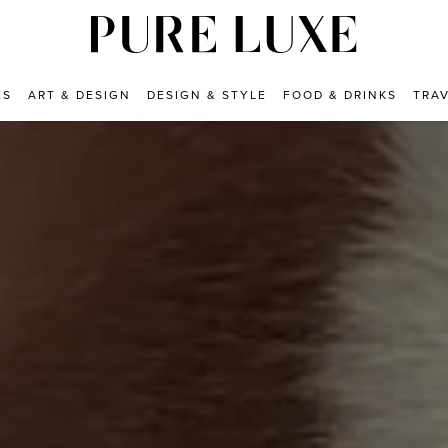
ES
ART & DESIGN
DESIGN & STYLE
FOOD & DRINKS
TRA