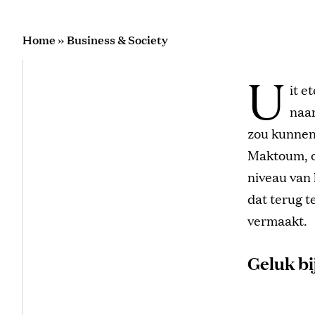
Home
»
Business & Society
U
it e
naar
zou kunnen
Maktoum, of
niveau van 
dat terug t
vermaakt.
Geluk bi