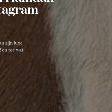
nstagram
n zijn luxe
f en toe wat