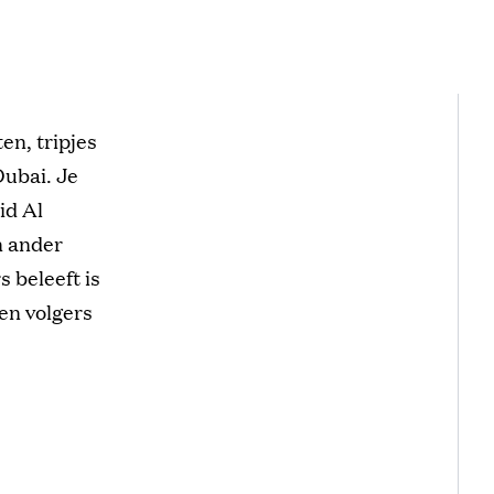
en, tripjes
ubai. Je
id Al
n ander
 beleeft is
oen volgers