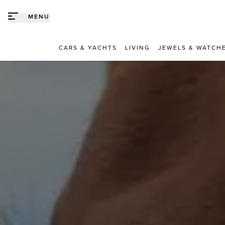
Direct naar content
MENU
CARS & YACHTS
LIVING
JEWELS & WATCH