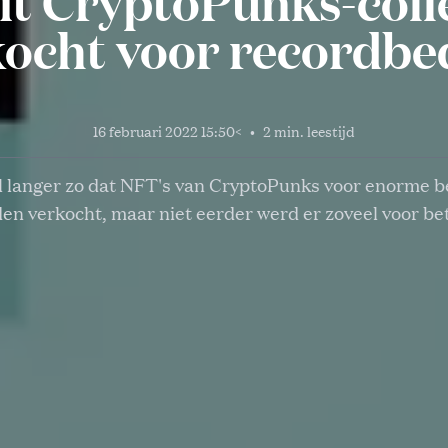
t CryptoPunks-colle
kocht voor recordbe
16 februari 2022 15:50
<
•
2 min. leestijd
al langer zo dat NFT's van CryptoPunks voor enorme 
en verkocht, maar niet eerder werd er zoveel voor be