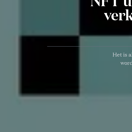
NFT ui
ver
Het is 
word