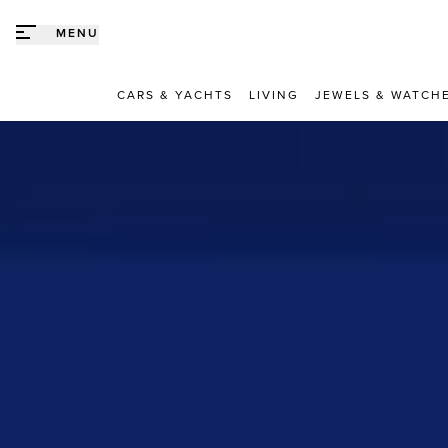
Direct naar content
MENU
CARS & YACHTS
LIVING
JEWELS & WATCH