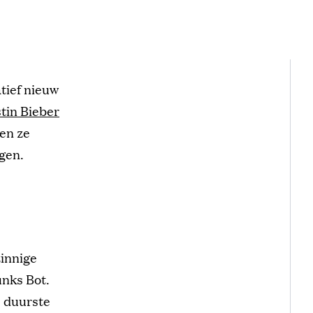
tief nieuw
tin Bieber
gen ze
gen.
innige
nks Bot.
e duurste