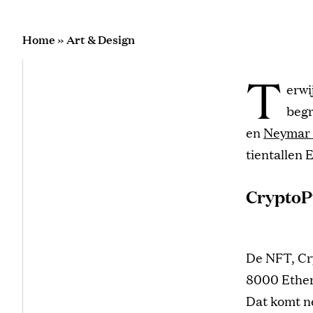
Home
»
Art & Design
T
erwi
begr
en
Neymar 
tientallen 
CryptoP
De NFT, Cr
8000 Ether
Dat komt ne