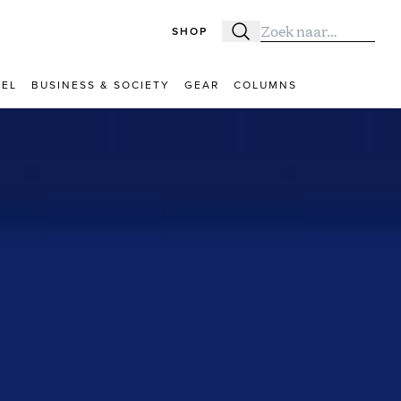
SHOP
Zoeken
Zoek naar:
VEL
BUSINESS & SOCIETY
GEAR
COLUMNS