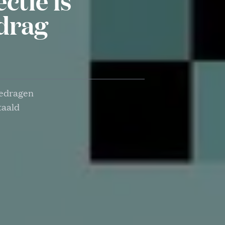
ctie is
drag
bedragen
taald