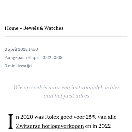
Home
»
Jewels & Watches
3 april 2022 17:50
Aangepast:
6 april 2022 10:09
3 min. leestijd
Wie op zoek is naar een instapmodel, is hier
aan het juist adres
I
n 2020 was Rolex goed voor
25% van alle
Zwitserse horlogeverkopen
en in 2022