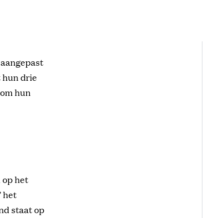
t aangepast
 hun drie
n om hun
 op het
 het
nd staat op