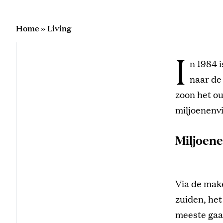
Home
»
Living
I
n 1984 
naar de
zoon het ou
miljoenenvi
Miljoene
Via de make
zuiden, he
meeste gaan