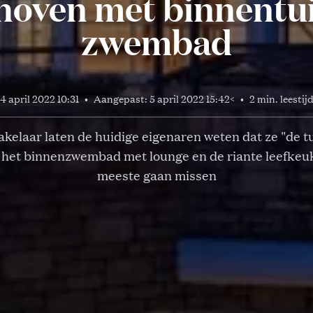
hoven met binnentui
zwembad
4 april 2022 10:31
•
Aangepast:
5 april 2022 15:42
<
•
2 min. leestij
kelaar laten de huidige eigenaren weten dat ze "de t
 het binnenzwembad met lounge en de riante leefkeu
meeste gaan missen