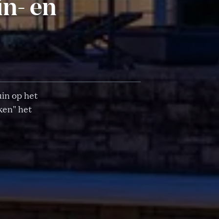
n- en
d
uin op het
ken" het