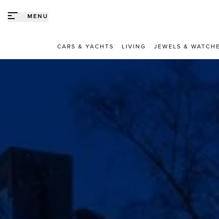
Direct naar content
MENU
CARS & YACHTS
LIVING
JEWELS & WATCH