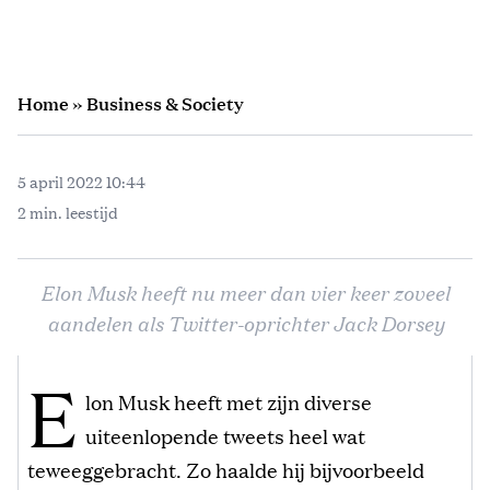
Home
»
Business & Society
5 april 2022 10:44
2 min. leestijd
Elon Musk heeft nu meer dan vier keer zoveel
aandelen als Twitter-oprichter Jack Dorsey
E
lon Musk heeft met zijn diverse
uiteenlopende tweets heel wat
teweeggebracht. Zo haalde hij bijvoorbeeld