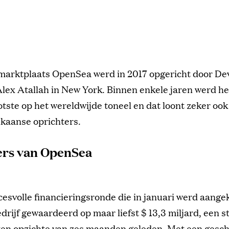
marktplaats OpenSea werd in 2017 opgericht door Dev
Alex Atallah in New York. Binnen enkele jaren werd he
otste op het wereldwijde toneel en dat loont zeker ook
kaanse oprichters.
ers van OpenSea
esvolle financieringsronde die in januari werd aang
drijf gewaardeerd op maar liefst $ 13,3 miljard, een st
 ten opzichte van zes maanden geleden. Met een gesc