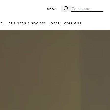
SHOP
Zoeken
Zoek naar:
VEL
BUSINESS & SOCIETY
GEAR
COLUMNS