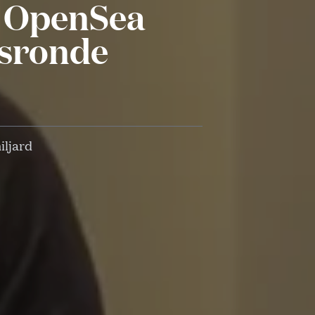
s OpenSea
gsronde
iljard