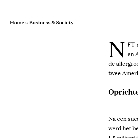
Home
»
Business & Society
N
FT-
en 
de allergro
twee Ameri
Opricht
Na een succ
werd het be
1,5 miljard