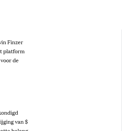
in Finzer
t platform
 voor de
ekondigd
ijging van $
hatte belang