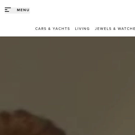
Direct naar content
MENU
CARS & YACHTS
LIVING
JEWELS & WATCH