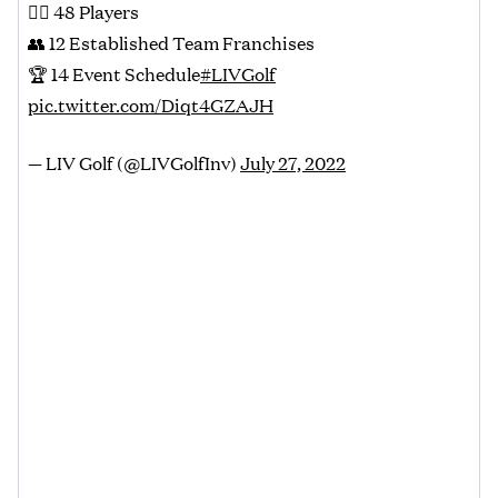
🏌️‍♂️ 48 Players
👥 12 Established Team Franchises
🏆 14 Event Schedule
#LIVGolf
pic.twitter.com/Diqt4GZAJH
— LIV Golf (@LIVGolfInv)
July 27, 2022