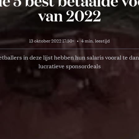
de 5 best betaalde v
van 2022
13 oktober 2022 17:50
<
•
4 min. leestijd
etballers in deze lijst hebben hun salaris vooral te da
lucratieve sponsordeals