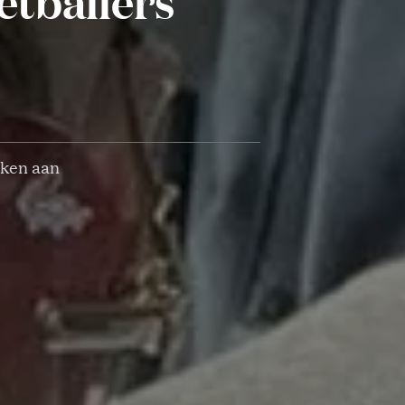
oetballers
nken aan