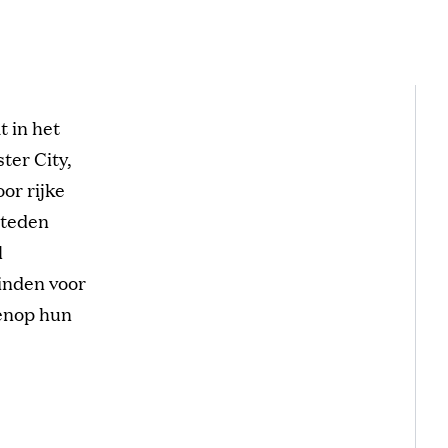
t in het
ter City,
or rijke
steden
l
vinden voor
venop hun