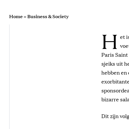
Home
»
Business & Society
H
et 
voe
Paris Sain
sjeiks uit 
hebben en d
exorbitante
sponsordea
bizarre sal
Dit zijn vo