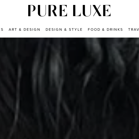
ES
ART & DESIGN
DESIGN & STYLE
FOOD & DRINKS
TRA