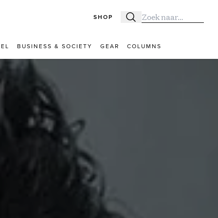
SHOP
Zoeken
Zoek naar:
VEL
BUSINESS & SOCIETY
GEAR
COLUMNS