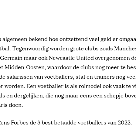
is algemeen bekend hoe ontzettend veel geld er omgaa
tbal. Tegenwoordig worden grote clubs zoals Manches
t Germain maar ook Newcastle United overgenomen do
het Midden-Oosten, waardoor de clubs nog meer te be
e salarissen van voetballers, staf en trainers nog vee
r worden. Een voetballer is als rolmodel ook vaak te 
ls en dergelijken, die nog maar eens een schepje bo
aris doen.
lgens Forbes de 5 best betaalde voetballers van 2022.