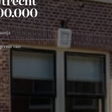
Utrecht
100.000
eestijd
gernis van