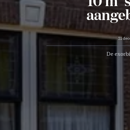
10 m² 
aangeb
21 de
De exorbi