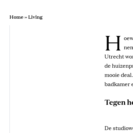
Home
»
Living
H
oew
nem
Utrecht wo
de huizenpr
mooie deal.
badkamer en
Tegen he
De studiowo