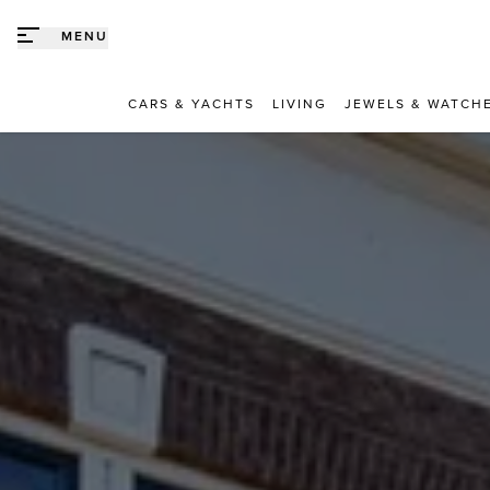
Direct naar content
MENU
CARS & YACHTS
LIVING
JEWELS & WATCH