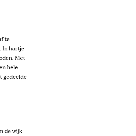
f te
 In hartje
boden. Met
een hele
et gedeelde
n de wijk