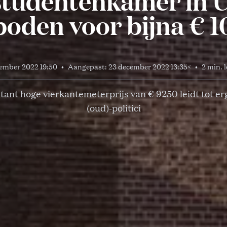
studentenkamer in 
oden voor bijna € 
cember 2022 19:50
•
Aangepast:
23 december 2022 13:35
<
•
2 min. l
tant hoge vierkantemeterprijs van € 9250 leidt tot er
(oud)-politici