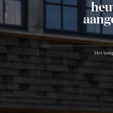
heu
aange
Het boeg