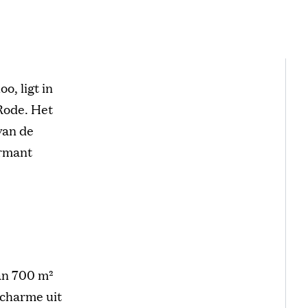
o, ligt in
Rode. Het
van de
armant
an 700 m²
 charme uit