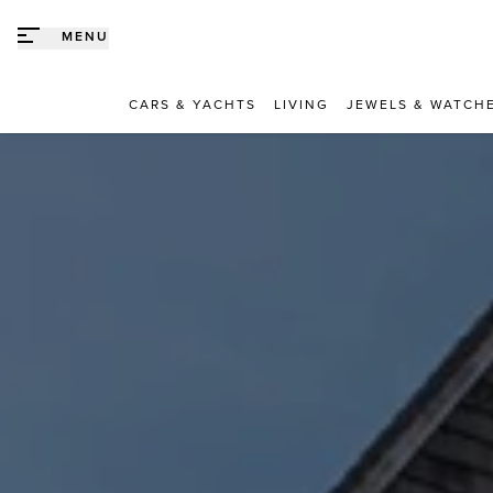
Direct naar content
MENU
CARS & YACHTS
LIVING
JEWELS & WATCH