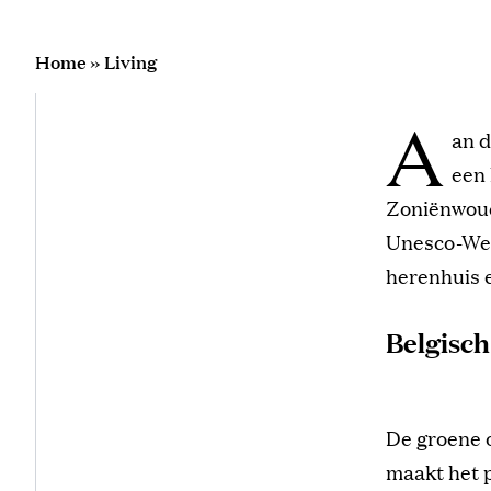
Home
»
Living
A
an d
een
Zoniënwoud 
Unesco-Wer
herenhuis e
Belgisch
De groene 
maakt het 