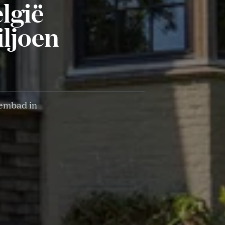
lgië
iljoen
wembad in