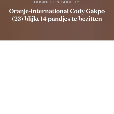
BUSINESS & SOCIETY
Oranje-international Cody Gakpo
(23) blijkt 14 pandjes te bezitten