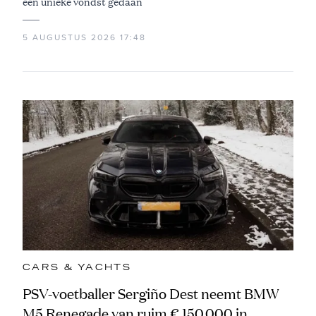
een unieke vondst gedaan
5 AUGUSTUS 2026 17:48
CARS & YACHTS
PSV-voetballer Sergiño Dest neemt BMW
M5 Renegade van ruim € 150.000 in