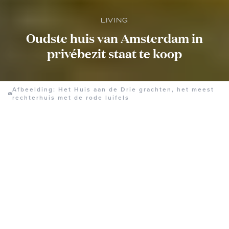
LIVING
Oudste huis van Amsterdam in
privébezit staat te koop
Afbeelding: Het Huis aan de Drie grachten, het meest
rechterhuis met de rode luifels