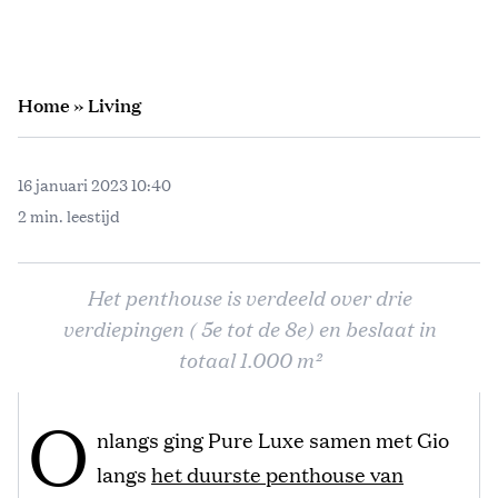
Home
»
Living
16 januari 2023 10:40
2 min. leestijd
Het penthouse is verdeeld over drie
verdiepingen ( 5e tot de 8e) en beslaat in
totaal 1.000 m²
O
nlangs ging Pure Luxe samen met Gio
langs
het duurste penthouse van