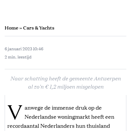
Home
»
Cars & Yachts
6 januari 2023 10:46
2 min. leestijd
Naar schatting heeft de gemeente Antwerpen
al zo'n € 1,2 miljoen misgelopen
V
anwege de immense druk op de
Nederlandse woningmarkt heeft een
recordaantal Nederlanders hun thuisland