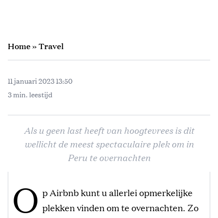
Home
»
Travel
11 januari 2023 13:50
3 min. leestijd
Als u geen last heeft van hoogtevrees is dit
wellicht de meest spectaculaire plek om in
Peru te overnachten
O
p Airbnb kunt u allerlei opmerkelijke
plekken vinden om te overnachten. Zo