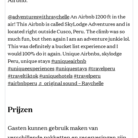
@adventureswithraychelle
An Airbnb 1200 ft in the
air! This Airbnb is called SkyLodge Adventures and is
located right outside Cusco, Peru. The climb was so
much fun, but then again I am an adventure junkie lol.
This was definitely a bucket list experience and I
would 100% do it again. Unique Airbnbs, skylodge
Peru, unique stays
#uniqueairbnb
#uniqueexperiences
#uniquestays
#travelperu
#traveltiktok
#uniquehotels
#travelperu
#airbnbperu
♬ original sound – Raychelle
Prijzen
Gasten kunnen gebruik maken van
verschillende pakketten en reserveringen zijn