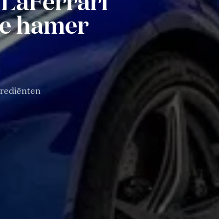
 LaFerrari
de hamer
grediënten