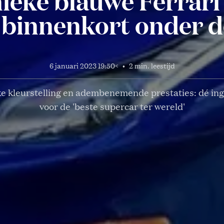
nieke blauwe Ferrari
 binnenkort onder 
6 januari 2023 19:50
<
•
2 min. leestijd
e kleurstelling en adembenemende prestaties: dé in
voor de 'beste supercar ter wereld'