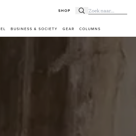
SHOP
Zoeken
Zoek naar:
VEL
BUSINESS & SOCIETY
GEAR
COLUMNS