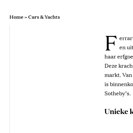
Home
»
Cars & Yachts
F
errar
en ui
haar erfgoe
Deze kracht
markt. Van 
is binnenko
Sotheby’s.
Unieke k