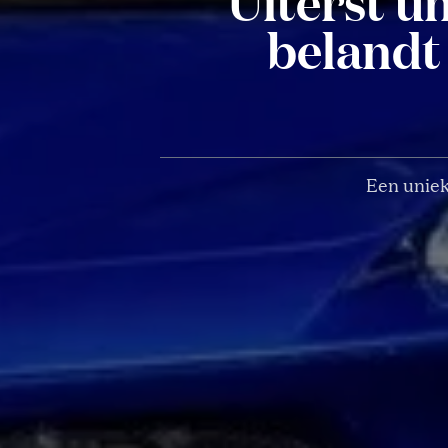
Uiterst u
belandt
Een uniek