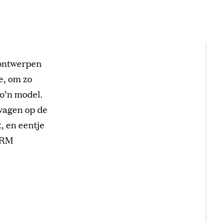
 ontwerpen
e, om zo
zo’n model.
twagen op de
, en eentje
s RM