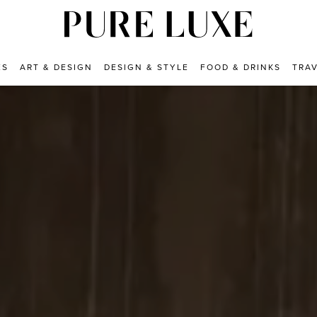
ES
ART & DESIGN
DESIGN & STYLE
FOOD & DRINKS
TRA